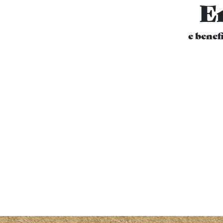
E
e benef