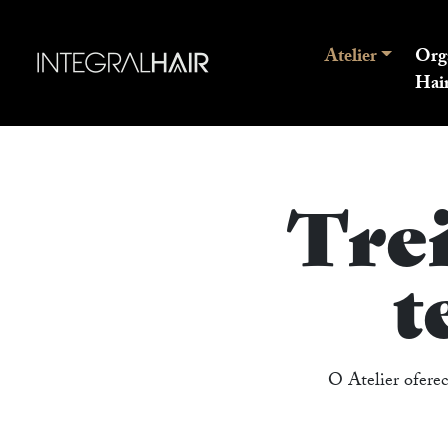
Atelier
Org
Hai
Trei
t
O Atelier ofere